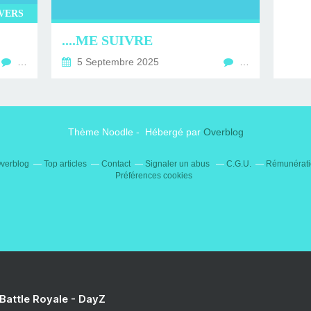
IVERS
....ME SUIVRE
…
5 Septembre 2025
…
Thème Noodle - Hébergé par
Overblog
Overblog
Top articles
Contact
Signaler un abus
C.G.U.
Rémunératio
Préférences cookies
 Battle Royale - DayZ