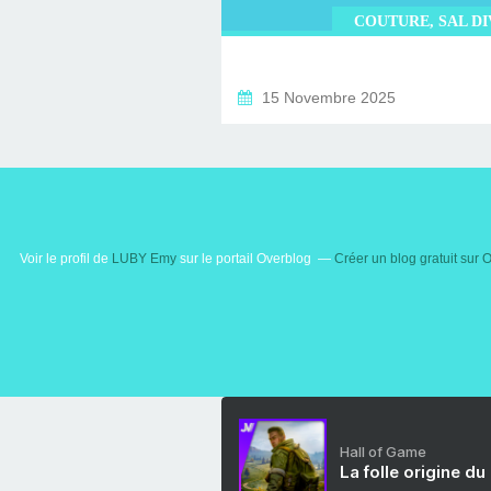
COUTURE, SAL D
15 Novembre 2025
Voir le profil de
LUBY Emy
sur le portail Overblog
Créer un blog gratuit sur 
Hall of Game
La folle origine du