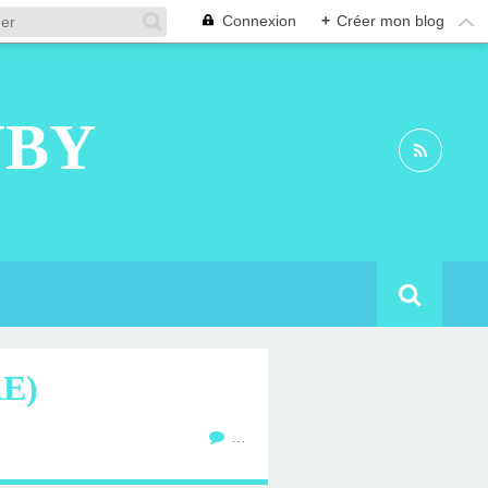
Connexion
+
Créer mon blog
UBY
E)
…