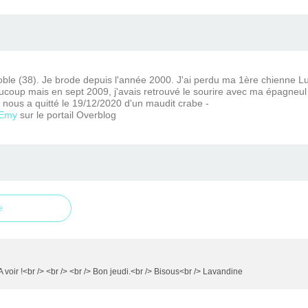
oble (38). Je brode depuis l'année 2000. J'ai perdu ma 1ère chienne Lu
coup mais en sept 2009, j'avais retrouvé le sourire avec ma épagneu
nous a quitté le 19/12/2020 d'un maudit crabe -
Emy
sur le portail Overblog
e
. A voir !<br /> <br /> <br /> Bon jeudi.<br /> Bisous<br /> Lavandine