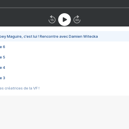
bey Maguire, c'est lui ! Rencontre avec Damien Witecka
e 6
e 5
e 4
e 3
s créatrices de la VF !
e 2
e 1
e Mektoub My Love arrive enfin ! Rencontre avec Shaïn Boumedine et Sal